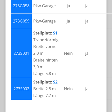
273G058
Pkw-Garage
ja
ja
273G059
Pkw-Garage
ja
ja
Stellplatz
S1
Trapezförmig:
Breite vorne
273S001
2,0 m,
Nein
ja
Breite hinten
3,0 m
Länge 5,8 m
Stellplatz
S2
273S002
Breite 2,8 m
Nein
ja
Länge 7,7 m